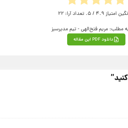
نگین امتیاز
4.9
/ 5. تعداد آرا:
22
ه مطلب: مریم‌ فتح‌الهی - تیم مدیر‌سبز
دانلود PDF این مقاله
کنید
”