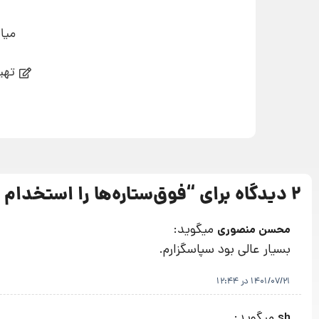
میا
تهی
2 دیدگاه برای “
فوق‌ستاره‌ها را استخدام 
میگوید:
محسن منصوری
بسیار عالی بود سپاسگزارم.
1401/07/21 در 12:44
میگوید:
sh