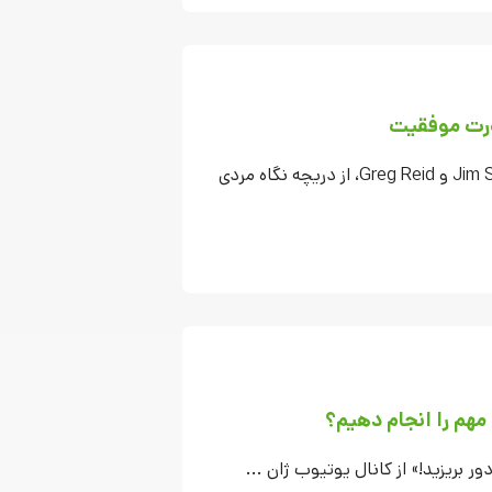
ورت موفقیت
کتاب پاسپورت موفقیت (2022) نوشته Jim Stovall و Greg Reid، از دریچه نگاه مردی
مهم را انجام دهیم؟
دور بریزید!» از کانال یوتیوب ژان ...