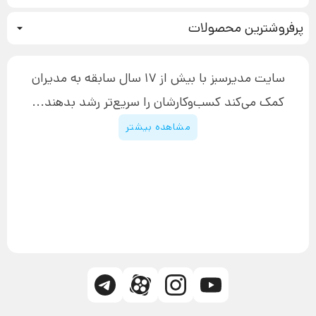
نحوه ثبت سفارش
سیستم سازی
پرفروشترین محصولات
آموزش دسترسی به دانلود فایل‌ها
تبلیغ نویسی
دوره جدید سیستم سازی
نحوه دانلود محصولات محافظت‌شده
بازاریابی تلفنی
۱۹,۹۰۰,۰۰۰ تومان
نحوه ارسال محصولات پستی
افزایش عملکرد
سایت مدیرسبز با بیش از 17 سال سابقه به مدیران
پیگیری سفارش
چگونه کتاب بنویسیم
کمک می‌کند کسب‌و‌کارشان را سریع‌تر رشد بدهند...
پشتیبانی
دوره اینستاگرام
قوانین و مقررات سایت
مشاهده بیشتر