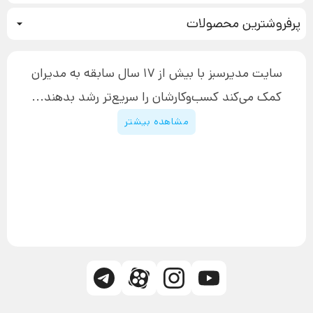
نحوه ثبت سفارش
سیستم سازی
پرفروشترین محصولات
آموزش دسترسی به دانلود فایل‌ها
تبلیغ نویسی
دوره جدید سیستم سازی
نحوه دانلود محصولات محافظت‌شده
بازاریابی تلفنی
۱۹,۹۰۰,۰۰۰ تومان
نحوه ارسال محصولات پستی
افزایش عملکرد
سایت مدیرسبز با بیش از 17 سال سابقه به مدیران
پیگیری سفارش
چگونه کتاب بنویسیم
کمک می‌کند کسب‌و‌کارشان را سریع‌تر رشد بدهند...
پشتیبانی
دوره اینستاگرام
قوانین و مقررات سایت
مشاهده بیشتر