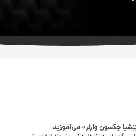
ِشیا جکسون وارنر» می‌آموزید