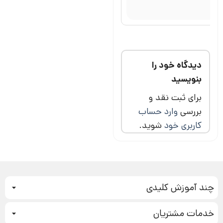
محیط کار
بی‌حاشیه
خلاصه
کتاب:
دیدگاه خود را
چهارچوب
بنویسید
کانوین در
60 دقیقه
برای ثبت نقد و
بررسی
وارد حساب
خلاصه
کاربری خود
شوید.
کتاب:
خارج از
گوشه امن
خلاصه
چند آموزش کلیدی
کتاب:
کمپین فروش
وقت آزاد
خدمات مشتریان
بازاریابی عصبی
خلاصه