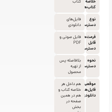
خلاصه
کتاب
کتاب‌ها
دلیل
اشتیاق
نوع
فایل‌های
آن‌ها
دسترسی
دانلودی
این
فرمت‌های
فایل‌ صوتی و
بود
قابل
PDF
دسترس
که
دنبال
نحوه
بلافاصله پس
دسترسی
از تهیه
اطلاعات
محصول
هستند
موقعیت
هم داخل هر
یا
فایل‌های
خلاصه کتاب و
برای
دانلودی
هم در همین
صفحه در
دریافت
بخش