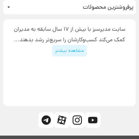
سیستم سازی
پرفروشترین محصولات
آموزش دسترسی به دانلود فایل‌ها
تبلیغ نویسی
دوره جدید سیستم سازی
نحوه دانلود محصولات محافظت‌شده
بازاریابی تلفنی
۱۹,۹۰۰,۰۰۰ تومان
نحوه ارسال محصولات پستی
افزایش عملکرد
سایت مدیرسبز با بیش از 17 سال سابقه به مدیران
پیگیری سفارش
چگونه کتاب بنویسیم
کمک می‌کند کسب‌و‌کارشان را سریع‌تر رشد بدهند...
پشتیبانی
دوره اینستاگرام
قوانین و مقررات سایت
مشاهده بیشتر