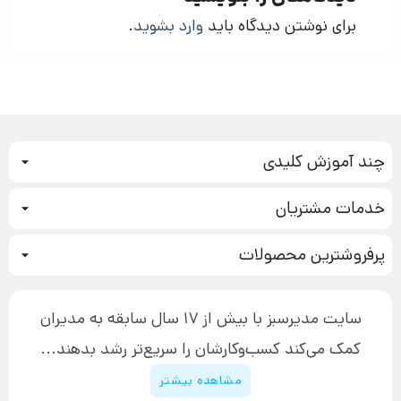
برای نوشتن دیدگاه باید
وارد بشوید
.
چند آموزش کلیدی
کمپین فروش
خدمات مشتریان
بازاریابی عصبی
نحوه ثبت سفارش
سیستم سازی
پرفروشترین محصولات
آموزش دسترسی به دانلود فایل‌ها
تبلیغ نویسی
دوره جدید سیستم سازی
نحوه دانلود محصولات محافظت‌شده
بازاریابی تلفنی
۱۹,۹۰۰,۰۰۰ تومان
نحوه ارسال محصولات پستی
افزایش عملکرد
سایت مدیرسبز با بیش از 17 سال سابقه به مدیران
پیگیری سفارش
چگونه کتاب بنویسیم
کمک می‌کند کسب‌و‌کارشان را سریع‌تر رشد بدهند...
پشتیبانی
دوره اینستاگرام
قوانین و مقررات سایت
مشاهده بیشتر