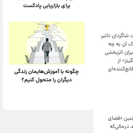
برای بازاریابی پادکست
 شاگردان تاثیر
آن به‌ چه‌
یزان اثربخشی
نز» از
رهای معلم در ICT انجام شد، رابطه قانع‌کننده‌ای
چگونه با آموزش‌هایمان زندگی
دیگران را متحول کنیم؟
مچنین «فضای
درحالی‌که