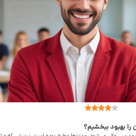
 را بهبود ببخشیم؟