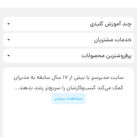
چند آموزش کلیدی
کمپین فروش
خدمات مشتریان
بازاریابی عصبی
نحوه ثبت سفارش
سیستم سازی
پرفروشترین محصولات
آموزش دسترسی به دانلود فایل‌ها
تبلیغ نویسی
دوره جدید سیستم سازی
نحوه دانلود محصولات محافظت‌شده
بازاریابی تلفنی
۱۹,۹۰۰,۰۰۰ تومان
نحوه ارسال محصولات پستی
افزایش عملکرد
سایت مدیرسبز با بیش از 17 سال سابقه به مدیران
پیگیری سفارش
چگونه کتاب بنویسیم
کمک می‌کند کسب‌و‌کارشان را سریع‌تر رشد بدهند...
پشتیبانی
دوره اینستاگرام
قوانین و مقررات سایت
مشاهده بیشتر