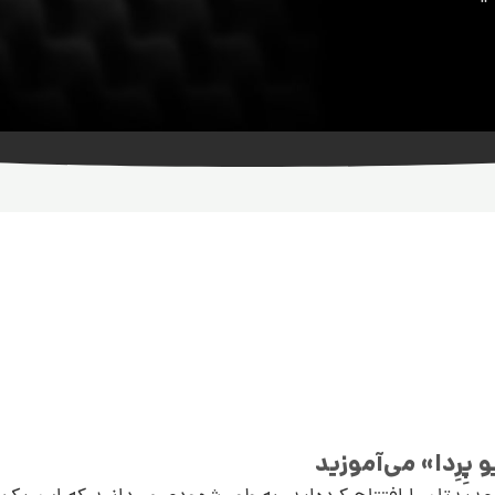
پِرِدا» می‌آموزید