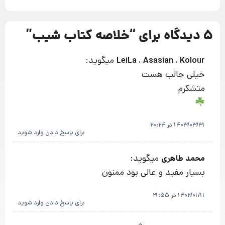
5 دیدگاه برای “
خلاصه کتاب شیب
”
میگوید:
LeiLa . Asasian . Kolour
خیلی جالب هست
متشکرم
1403/03/31 در 20:24
برای پاسخ دادن وارد شوید
میگوید:
محمد طاهری
بسیار مفید و عالی بود ممنون
1402/01/11 در 21:55
برای پاسخ دادن وارد شوید