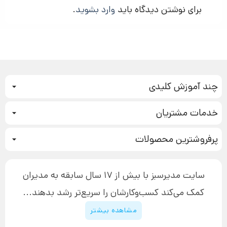
برای نوشتن دیدگاه باید
وارد بشوید
.
چند آموزش کلیدی
کمپین فروش
خدمات مشتریان
بازاریابی عصبی
نحوه ثبت سفارش
سیستم سازی
پرفروشترین محصولات
آموزش دسترسی به دانلود فایل‌ها
تبلیغ نویسی
دوره جدید سیستم سازی
نحوه دانلود محصولات محافظت‌شده
بازاریابی تلفنی
۱۹,۹۰۰,۰۰۰ تومان
نحوه ارسال محصولات پستی
افزایش عملکرد
سایت مدیرسبز با بیش از 17 سال سابقه به مدیران
پیگیری سفارش
چگونه کتاب بنویسیم
کمک می‌کند کسب‌و‌کارشان را سریع‌تر رشد بدهند...
پشتیبانی
دوره اینستاگرام
قوانین و مقررات سایت
مشاهده بیشتر