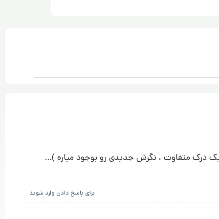
-شجاعت (هربار خوندن مطالب ارزشمند با یک درک متفاوت ، نگرش جدیدی رو بوجود میاره )…
برای پاسخ دادن وارد شوید