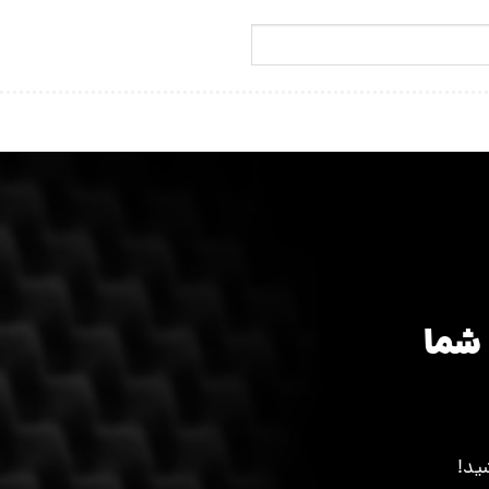
شما
ید!