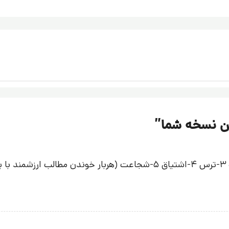
ن نسخه شما
”
5نکته ارزشمند عبور از ترس : 1- رضایت از خود 2-انگیزه 3-ترس 4-اشتیاق 5