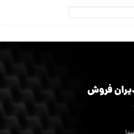
دیران فروش
ید!