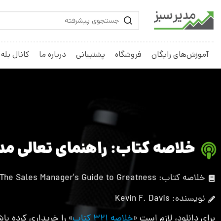
آموزش‌های رایگان
فروشگاه
پشتیبانی
درباره ما
کانال بله
خلاصه کتاب: راهنمای تعالی م
خلاصه کتاب: The Sales Manager's Guide to Greatness
نویسنده: Kevin F. Davis
برای دانلود، لازم است «
خلاصه 321 کتاب
» را خریداری کرده باش