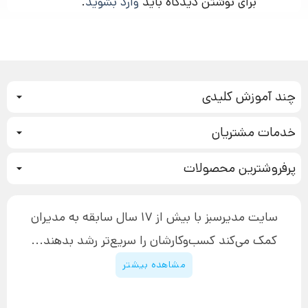
برای نوشتن دیدگاه باید
وارد بشوید
.
چند آموزش کلیدی
کمپین فروش
خدمات مشتریان
بازاریابی عصبی
نحوه ثبت سفارش
سیستم سازی
پرفروشترین محصولات
آموزش دسترسی به دانلود فایل‌ها
تبلیغ نویسی
دوره جدید سیستم سازی
نحوه دانلود محصولات محافظت‌شده
بازاریابی تلفنی
۱۹,۹۰۰,۰۰۰ تومان
نحوه ارسال محصولات پستی
افزایش عملکرد
سایت مدیرسبز با بیش از 17 سال سابقه به مدیران
پیگیری سفارش
چگونه کتاب بنویسیم
کمک می‌کند کسب‌و‌کارشان را سریع‌تر رشد بدهند...
پشتیبانی
دوره اینستاگرام
قوانین و مقررات سایت
مشاهده بیشتر