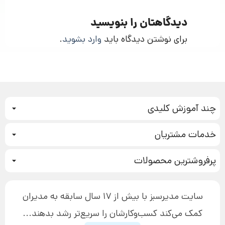
دیدگاهتان را بنویسید
برای نوشتن دیدگاه باید
وارد بشوید
.
چند آموزش کلیدی
کمپین فروش
خدمات مشتریان
بازاریابی عصبی
نحوه ثبت سفارش
سیستم سازی
پرفروشترین محصولات
آموزش دسترسی به دانلود فایل‌ها
تبلیغ نویسی
دوره جدید سیستم سازی
نحوه دانلود محصولات محافظت‌شده
بازاریابی تلفنی
۱۹,۹۰۰,۰۰۰ تومان
نحوه ارسال محصولات پستی
افزایش عملکرد
سایت مدیرسبز با بیش از 17 سال سابقه به مدیران
پیگیری سفارش
چگونه کتاب بنویسیم
کمک می‌کند کسب‌و‌کارشان را سریع‌تر رشد بدهند...
پشتیبانی
دوره اینستاگرام