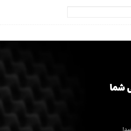
 شما
ید!