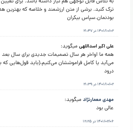
به تلاش قابل توجهی هم نیاز داشته باشد. برای تعیین
ترک کنید. برشی از متن ارزشمند و خلاصه که بهترین هدی
بودنمان.سپاس بیکران
1401/10/02 در 21:47
میگوید:
علی اکبر اسداللهی
همه ما اواخر هر سال تصمیمات جدیدی برای سال بعد می‌
می‌آید یا کامل فراموششان می‌کنیم،(باید قول‌هایی که 
درود
1401/10/02 در 21:39
میگوید:
مهدی معمارنژاد
عالی بود
1401/02/06 در 12:25