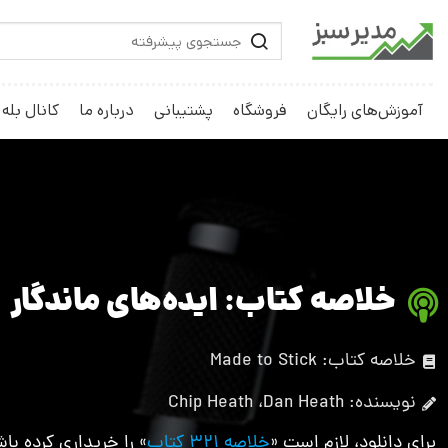
آموزش‌های رایگان
فروشگاه
پشتیبانی
درباره ما
کانال بله
خلاصه کتاب: ایده‌های ماندگار
خلاصه کتاب: Made to Stick
نویسنده: Chip Heath ،Dan Heath
برای دانلود، لازم است «
خلاصه 321 کتاب
» را خریداری کرده باش