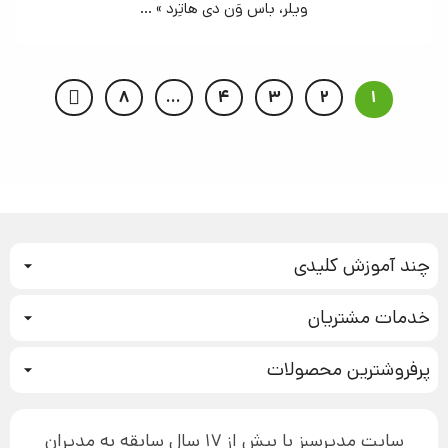
ویلر، باس وَن دی هاتِرد » ...
8
…
4
3
2
1
چند آموزش کلیدی
کمپین فروش
خدمات مشتریان
بازاریابی عصبی
نحوه ثبت سفارش
سیستم سازی
پرفروشترین محصولات
آموزش دسترسی به دانلود فایل‌ها
تبلیغ نویسی
دوره جدید سیستم سازی
نحوه دانلود محصولات محافظت‌شده
بازاریابی تلفنی
۱۹,۹۰۰,۰۰۰ تومان
نحوه ارسال محصولات پستی
افزایش عملکرد
سایت مدیرسبز با بیش از 17 سال سابقه به مدیران