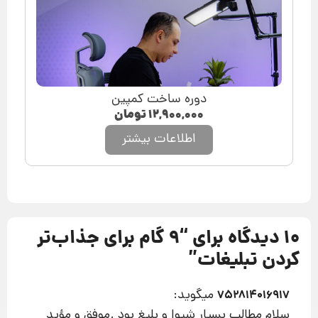
دوره ساخت کمپین
۱۲,۹۰۰,۰۰۰
تومان
اطلاعات بیشتر
10 دیدگاه برای “
9 گام برای جذاب‌تر
کردن تبلیغات
”
میگوید:
752814016917
سلام مطالب بسیار شیوا و بلیغ بود .موفق و مؤید