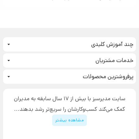
چند آموزش کلیدی
کمپین فروش
خدمات مشتریان
بازاریابی عصبی
نحوه ثبت سفارش
سیستم سازی
پرفروشترین محصولات
آموزش دسترسی به دانلود فایل‌ها
تبلیغ نویسی
دوره جدید سیستم سازی
نحوه دانلود محصولات محافظت‌شده
بازاریابی تلفنی
۱۹,۹۰۰,۰۰۰ تومان
نحوه ارسال محصولات پستی
افزایش عملکرد
سایت مدیرسبز با بیش از 17 سال سابقه به مدیران
پیگیری سفارش
چگونه کتاب بنویسیم
کمک می‌کند کسب‌و‌کارشان را سریع‌تر رشد بدهند...
پشتیبانی
دوره اینستاگرام
قوانین و مقررات سایت
مشاهده بیشتر