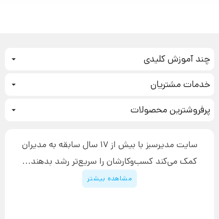
چند آموزش کلیدی
کمپین فروش
خدمات مشتریان
بازاریابی عصبی
نحوه ثبت سفارش
سیستم سازی
پرفروشترین محصولات
آموزش دسترسی به دانلود فایل‌ها
تبلیغ نویسی
دوره جدید سیستم سازی
نحوه دانلود محصولات محافظت‌شده
بازاریابی تلفنی
۱۹,۹۰۰,۰۰۰ تومان
نحوه ارسال محصولات پستی
افزایش عملکرد
سایت مدیرسبز با بیش از 17 سال سابقه به مدیران
پیگیری سفارش
چگونه کتاب بنویسیم
کمک می‌کند کسب‌و‌کارشان را سریع‌تر رشد بدهند...
پشتیبانی
دوره اینستاگرام
قوانین و مقررات سایت
مشاهده بیشتر