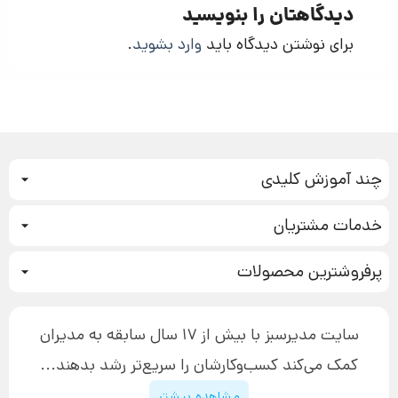
دیدگاهتان را بنویسید
برای نوشتن دیدگاه باید
وارد بشوید
.
چند آموزش کلیدی
کمپین فروش
خدمات مشتریان
بازاریابی عصبی
نحوه ثبت سفارش
سیستم سازی
پرفروشترین محصولات
آموزش دسترسی به دانلود فایل‌ها
تبلیغ نویسی
دوره جدید سیستم سازی
نحوه دانلود محصولات محافظت‌شده
بازاریابی تلفنی
۱۹,۹۰۰,۰۰۰ تومان
نحوه ارسال محصولات پستی
افزایش عملکرد
سایت مدیرسبز با بیش از 17 سال سابقه به مدیران
پیگیری سفارش
چگونه کتاب بنویسیم
کمک می‌کند کسب‌و‌کارشان را سریع‌تر رشد بدهند...
پشتیبانی
دوره اینستاگرام
قوانین و مقررات سایت
مشاهده بیشتر