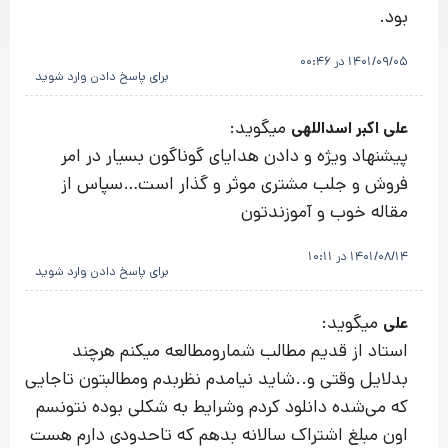
بود.
1401/09/05 در 00:46
برای پاسخ دادن وارد شوید
میگوید:
علی اکبر اسداللهی
پیشنهاد ویژه و دادن هدایای گوناگون بسیار در امر
فروش و جلب مشتری موثر و گذار است…سپاس از
مقاله خوب و آموزندتون
1401/08/14 در 10:11
برای پاسخ دادن وارد شوید
میگوید:
علی
استاد از قدیم مطالب شمارومطالعه میکنم هرچند
بدلایل وقتی و..شاید نیامدم نظربدم ومطالبتون تاجایی
که می‌شده دانلود کردم وشرایط به شکلی بوده نتونسم
اون مبلغ اشتراک سالانه بدهم که تاحدودی دارم هست