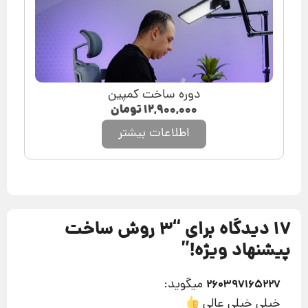
دوره ساخت کمپین
۱۲,۹۰۰,۰۰۰
تومان
اطلاعات بیشتر
17 دیدگاه برای “
3 روش ساخت
پیشنهاد ویژه!
”
میگوید:
260397165227
خیلی خیلی عالی