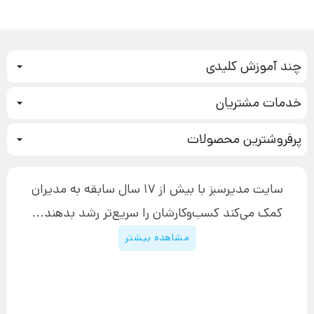
چند آموزش کلیدی
کمپین فروش
خدمات مشتریان
بازاریابی عصبی
نحوه ثبت سفارش
سیستم سازی
پرفروشترین محصولات
آموزش دسترسی به دانلود فایل‌ها
تبلیغ نویسی
دوره جدید سیستم سازی
نحوه دانلود محصولات محافظت‌شده
بازاریابی تلفنی
۱۹,۹۰۰,۰۰۰ تومان
نحوه ارسال محصولات پستی
افزایش عملکرد
سایت مدیرسبز با بیش از 17 سال سابقه به مدیران
پیگیری سفارش
چگونه کتاب بنویسیم
کمک می‌کند کسب‌و‌کارشان را سریع‌تر رشد بدهند...
پشتیبانی
دوره اینستاگرام
قوانین و مقررات سایت
مشاهده بیشتر