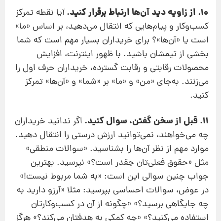
10. از زاویه دید آن‌ها ارتباط برقرار کنید.
آیا نقطه تمرکز
کسب‌وکار و پیام‌هایی که انتقال می‌دهید، بر اساس «ما»
است یا «آن‌ها»؟ برای خریداران بسیار مهم است که شما
بخشی از تیمشان باشید. با ظهور اینترنت، افزایش
محصولات رقابتی و رقابت گسترده، خریداران حرف اول را
می‌زنند. به‌جای «من» و «ما» بر «شما» و «آن‌ها» تمرکز
کنید.
11. قبل از سخن گفتن، سوال کنید.
اگر ندانید خریداران
چه می‌خواهند، نمی‌توانید ارزش درستی را انتقال دهید.
موارد مهم از نظر آن‌ها را بشناسید. «سوالات منطقی»
مثل «حقوق فعلی‌تان چقدر است؟» نپرسید. بهترین
جواب چنین سوالی این است: «به شما مربوط نیست!»
در عوض، سوالات احساسی بپرسید: مثلا «آرزو دارید به
چه جایگاهی برسید؟» «چگونه از آن در کسب‌وکارتان
استفاده می‌کنید؟» «چه کمکی به هدفتان می‌کند؟» هرگز