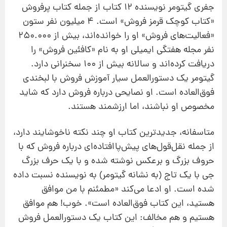
جفری گیتومر نویسنده 12 کتاب از جمله کتاب پرفروش
«کتاب کوچک قرمز فروش» است. 4 میلیون نفر ستون
«فعالیت‌های فروش» او را خوانده‌اند، بیش از 250.000
نفر مجله هفتگی ایمیلی او به نام «کافئین فروش» را
دریافت کرده‌اند و سالانه بیش از 100 سخنرانی دارد.
گیتومر یک دستورالعمل سیار آموزش فروش با لبخندی
فوق‌العاده است. او نصایحی درباره فروش دارد که شاید
مخصوص او نباشند، اما ارزشمند هستند.
متاسفانه، جدیدترین کتاب او چند نکته ناخوشایند دارد،
از جمله نقل‌قول‌های پیش‌پاافتاده‌ای درباره فروش که با
حروف بزرگ و برعکس نوشته شده و با یک حرف بزرگ
جی با یک تاج (به نشانه گیتومر) به نویسنده نسبت داده
شده است. او ادعا می‌کند «مطمئنم با من موافق
هستید، این کتاب فوق‌العاده است». خوب! هم موافق
هستیم و هم مخالف: این کتاب یک دستورالعمل فروش