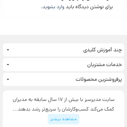
برای نوشتن دیدگاه باید
وارد بشوید
.
چند آموزش کلیدی
کمپین فروش
خدمات مشتریان
بازاریابی عصبی
نحوه ثبت سفارش
سیستم سازی
پرفروشترین محصولات
آموزش دسترسی به دانلود فایل‌ها
تبلیغ نویسی
دوره جدید سیستم سازی
نحوه دانلود محصولات محافظت‌شده
بازاریابی تلفنی
۱۹,۹۰۰,۰۰۰ تومان
نحوه ارسال محصولات پستی
افزایش عملکرد
سایت مدیرسبز با بیش از 17 سال سابقه به مدیران
پیگیری سفارش
چگونه کتاب بنویسیم
کمک می‌کند کسب‌و‌کارشان را سریع‌تر رشد بدهند...
پشتیبانی
دوره اینستاگرام
قوانین و مقررات سایت
مشاهده بیشتر