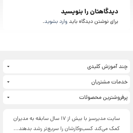
دیدگاهتان را بنویسید
برای نوشتن دیدگاه باید
وارد بشوید
.
چند آموزش کلیدی
کمپین فروش
خدمات مشتریان
بازاریابی عصبی
نحوه ثبت سفارش
سیستم سازی
پرفروشترین محصولات
آموزش دسترسی به دانلود فایل‌ها
تبلیغ نویسی
دوره جدید سیستم سازی
نحوه دانلود محصولات محافظت‌شده
بازاریابی تلفنی
۱۹,۹۰۰,۰۰۰ تومان
نحوه ارسال محصولات پستی
افزایش عملکرد
سایت مدیرسبز با بیش از 17 سال سابقه به مدیران
پیگیری سفارش
چگونه کتاب بنویسیم
کمک می‌کند کسب‌و‌کارشان را سریع‌تر رشد بدهند...
پشتیبانی
دوره اینستاگرام