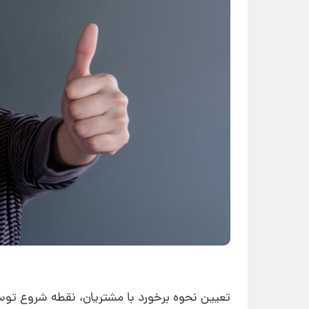
تعیین نحوه برخورد با مشتریان، نقطه شروع توس