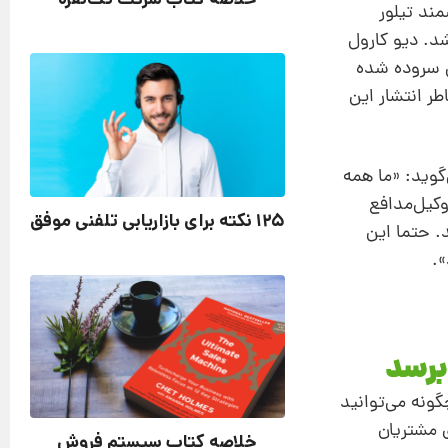
ید یک گیتار ارزشمند تیلور
شد. دیو کارول
ول سروده شده
ونایتد به ‌خاطر انتشار این
گوید: «ما همه
وکیل‌مدافع
125 نکته برای بازاریابی تلفنی موفق
. حتما این
».
ونه می‌توانید
ی مشتریان
خلاصه کتاب سیستم فروش