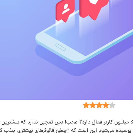
آیا می‌دانستید که اینستاگرام ماهانه بیش از 500 میلیون کاربر فعال دارد؟ عجب! پس تعجبی ندارد که ب
 پرسیده می‌شود این است که «چطور فالوئرهای بیشتری جذب ک