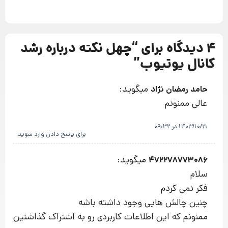
4 دیدگاه برای “
چهل نکته درباره رشد
کانال یوتیوب
”
میگوید:
حامد رمضان نژاد
عالی ممنونم
1403/10/21 در 09:32
برای پاسخ دادن وارد شوید
میگوید:
472278773086
سلام
فکر نمی کردم
چنین چالش هایی وجود داشته باشه
ممنونم که این اطلاعات کاربردی رو به اشتراک گذاشتین