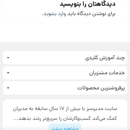
دیدگاهتان را بنویسید
برای نوشتن دیدگاه باید
وارد بشوید
.
چند آموزش کلیدی
کمپین فروش
خدمات مشتریان
بازاریابی عصبی
نحوه ثبت سفارش
سیستم سازی
پرفروشترین محصولات
آموزش دسترسی به دانلود فایل‌ها
تبلیغ نویسی
دوره جدید سیستم سازی
نحوه دانلود محصولات محافظت‌شده
بازاریابی تلفنی
۱۹,۹۰۰,۰۰۰ تومان
نحوه ارسال محصولات پستی
افزایش عملکرد
سایت مدیرسبز با بیش از 17 سال سابقه به مدیران
پیگیری سفارش
چگونه کتاب بنویسیم
کمک می‌کند کسب‌و‌کارشان را سریع‌تر رشد بدهند...
پشتیبانی
دوره اینستاگرام
پیشنهاد ویژه
قوانین و مقررات سایت
مشاهده بیشتر