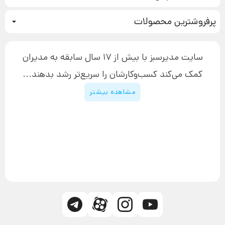
نحوه ثبت سفارش
سیستم سازی
پرفروشترین محصولات
آموزش دسترسی به دانلود فایل‌ها
تبلیغ نویسی
دوره جدید سیستم سازی
نحوه دانلود محصولات محافظت‌شده
بازاریابی تلفنی
۱۹,۹۰۰,۰۰۰ تومان
نحوه ارسال محصولات پستی
افزایش عملکرد
سایت مدیرسبز با بیش از 17 سال سابقه به مدیران
پیگیری سفارش
چگونه کتاب بنویسیم
کمک می‌کند کسب‌و‌کارشان را سریع‌تر رشد بدهند...
پشتیبانی
دوره اینستاگرام
قوانین و مقررات سایت
مشاهده بیشتر