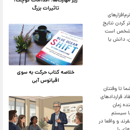
ریز مهارت‌ها: اقدامات کوچک،
تاثیرات بزرگ
‌افزار‌های
ر کردن نتایج
د، مشخص است
، دانش یا
خلاصه کتاب حرکت به سوی
اقیانوس آبی
ا تا وقتتان
اد قراردادهای
ده زمان
ا سیستم
رند و واقعا در
ای را