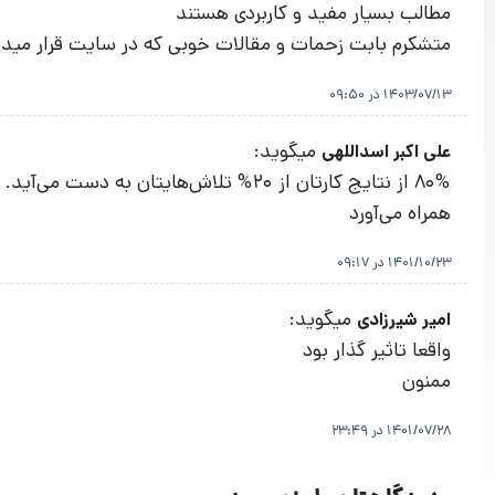
مطالب بسیار مفید و کاربردی هستند
متشکرم بابت زحمات و مقالات خوبی که در سایت قرار مید
1403/07/13 در 09:50
میگوید:
علی اکبر اسداللهی
۸۰% از نتایج کارتان از ۲۰% تلاش‌هایت
همراه می‌آورد
1401/10/23 در 09:17
میگوید:
امیر شیرزادی
واقعا تاثیر گذار بود
ممنون
1401/07/28 در 23:49