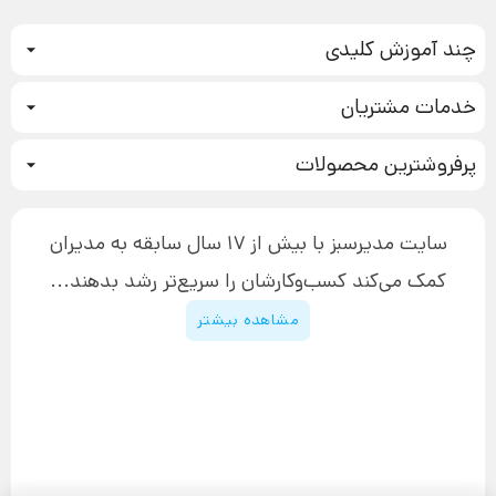
چند آموزش کلیدی
کمپین فروش
خدمات مشتریان
بازاریابی عصبی
نحوه ثبت سفارش
سیستم سازی
پرفروشترین محصولات
آموزش دسترسی به دانلود فایل‌ها
تبلیغ نویسی
دوره جدید سیستم سازی
نحوه دانلود محصولات محافظت‌شده
بازاریابی تلفنی
۱۹,۹۰۰,۰۰۰ تومان
نحوه ارسال محصولات پستی
افزایش عملکرد
سایت مدیرسبز با بیش از 17 سال سابقه به مدیران
پیگیری سفارش
چگونه کتاب بنویسیم
کمک می‌کند کسب‌و‌کارشان را سریع‌تر رشد بدهند...
پشتیبانی
دوره اینستاگرام
قوانین و مقررات سایت
مشاهده بیشتر
پیشنهاد ویژه