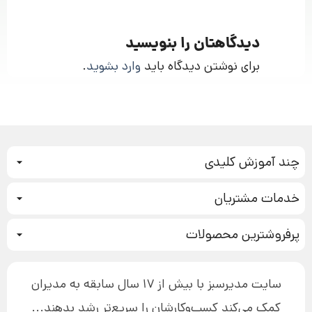
دیدگاهتان را بنویسید
برای نوشتن دیدگاه باید
وارد بشوید
.
چند آموزش کلیدی
کمپین فروش
خدمات مشتریان
بازاریابی عصبی
نحوه ثبت سفارش
سیستم سازی
پرفروشترین محصولات
آموزش دسترسی به دانلود فایل‌ها
تبلیغ نویسی
دوره جدید سیستم سازی
نحوه دانلود محصولات محافظت‌شده
بازاریابی تلفنی
۱۹,۹۰۰,۰۰۰ تومان
نحوه ارسال محصولات پستی
افزایش عملکرد
سایت مدیرسبز با بیش از 17 سال سابقه به مدیران
پیگیری سفارش
چگونه کتاب بنویسیم
کمک می‌کند کسب‌و‌کارشان را سریع‌تر رشد بدهند...