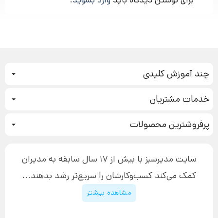
چند آموزش کلیدی
کمپین فروش
خدمات مشتریان
بازاریابی عصبی
نحوه ثبت سفارش
سیستم سازی
پرفروشترین محصولات
آموزش دسترسی به دانلود فایل‌ها
تبلیغ نویسی
دوره جدید سیستم سازی
نحوه دانلود محصولات محافظت‌شده
بازاریابی تلفنی
۱۹,۹۰۰,۰۰۰ تومان
نحوه ارسال محصولات پستی
افزایش عملکرد
سایت مدیرسبز با بیش از 17 سال سابقه به مدیران
پیگیری سفارش
چگونه کتاب بنویسیم
کمک می‌کند کسب‌و‌کارشان را سریع‌تر رشد بدهند...
پشتیبانی
دوره اینستاگرام
قوانین و مقررات سایت
مشاهده بیشتر