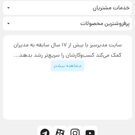
کمپین فروش
خدمات مشتریان
بازاریابی عصبی
نحوه ثبت سفارش
سیستم سازی
پرفروشترین محصولات
آموزش دسترسی به دانلود فایل‌ها
تبلیغ نویسی
دوره جدید سیستم سازی
نحوه دانلود محصولات محافظت‌شده
بازاریابی تلفنی
۱۹,۹۰۰,۰۰۰ تومان
نحوه ارسال محصولات پستی
افزایش عملکرد
سایت مدیرسبز با بیش از 17 سال سابقه به مدیران
پیگیری سفارش
چگونه کتاب بنویسیم
کمک می‌کند کسب‌و‌کارشان را سریع‌تر رشد بدهند...
پشتیبانی
دوره اینستاگرام
قوانین و مقررات سایت
مشاهده بیشتر