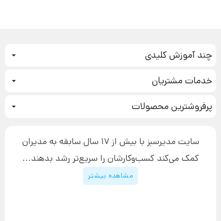
چند آموزش کلیدی
کمپین فروش
خدمات مشتریان
بازاریابی عصبی
نحوه ثبت سفارش
سیستم سازی
پرفروشترین محصولات
آموزش دسترسی به دانلود فایل‌ها
تبلیغ نویسی
دوره جدید سیستم سازی
نحوه دانلود محصولات محافظت‌شده
بازاریابی تلفنی
۱۹,۹۰۰,۰۰۰ تومان
نحوه ارسال محصولات پستی
افزایش عملکرد
سایت مدیرسبز با بیش از 17 سال سابقه به مدیران
پیگیری سفارش
چگونه کتاب بنویسیم
کمک می‌کند کسب‌و‌کارشان را سریع‌تر رشد بدهند...
پشتیبانی
دوره اینستاگرام
قوانین و مقررات سایت
مشاهده بیشتر