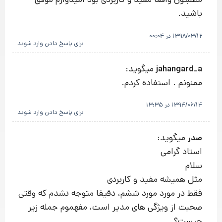
باشید.
1398/03/12 در 00:04
برای پاسخ دادن وارد شوید
میگوید:
jahangard_a
ممنونم . استفاده كردم.
1394/06/14 در 13:35
برای پاسخ دادن وارد شوید
میگوید:
صدر
استاد گرامی
سلام
مثل همیشه مفید و کاربردی
فقط در مورد مورد ششم، دقیقا متوجه نشدم که وقتی
صحبت از ویژگی های مدیر است، مفهموم جمله زیر
چیست؟