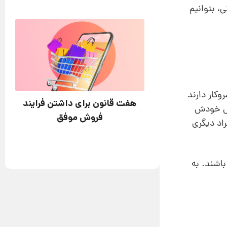
، بتوانیم
وکار دارند
هفت قانون برای داشتن فرایند
خص خودش
فروش موفق
اد دیگری
باشند. به