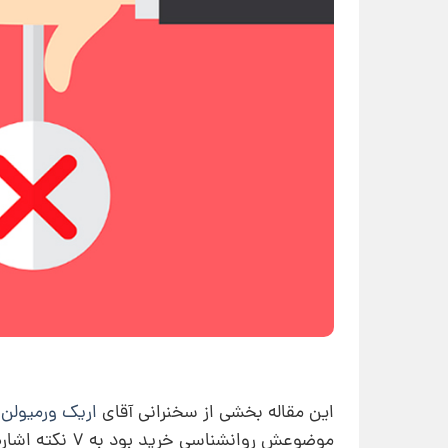
این مقاله بخشی از سخنرانی آقای
اریک ورمیولن
د
موضوعش روانشناسی خرید بود به 7 نکته اشاره کردند که درواقع اصلی‌ترین توقعات مشتریان ما هستند.