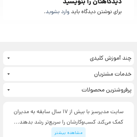
دیدگاهتان را بنویسید
برای نوشتن دیدگاه باید
وارد بشوید
.
چند آموزش کلیدی
کمپین فروش
خدمات مشتریان
بازاریابی عصبی
نحوه ثبت سفارش
سیستم سازی
پرفروشترین محصولات
آموزش دسترسی به دانلود فایل‌ها
تبلیغ نویسی
دوره جدید سیستم سازی
نحوه دانلود محصولات محافظت‌شده
بازاریابی تلفنی
۱۹,۹۰۰,۰۰۰ تومان
نحوه ارسال محصولات پستی
افزایش عملکرد
سایت مدیرسبز با بیش از 17 سال سابقه به مدیران
پیگیری سفارش
چگونه کتاب بنویسیم
کمک می‌کند کسب‌و‌کارشان را سریع‌تر رشد بدهند...
پشتیبانی
دوره اینستاگرام
قوانین و مقررات سایت
مشاهده بیشتر