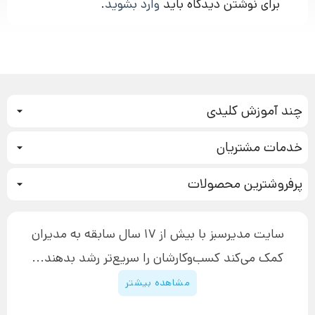
برای نوشتن دیدگاه باید
وارد بشوید
.
چند آموزش کلیدی
کمپین فروش
خدمات مشتریان
بازاریابی عصبی
نحوه ثبت سفارش
سیستم سازی
پرفروشترین محصولات
آموزش دسترسی به دانلود فایل‌ها
تبلیغ نویسی
دوره جدید سیستم سازی
نحوه دانلود محصولات محافظت‌شده
بازاریابی تلفنی
۱۹,۹۰۰,۰۰۰ تومان
نحوه ارسال محصولات پستی
افزایش عملکرد
سایت مدیرسبز با بیش از 17 سال سابقه به مدیران
پیگیری سفارش
چگونه کتاب بنویسیم
کمک می‌کند کسب‌و‌کارشان را سریع‌تر رشد بدهند...
پشتیبانی
دوره اینستاگرام
قوانین و مقررات سایت
مشاهده بیشتر