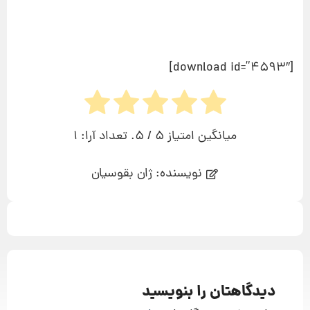
[download id=”4593″]
میانگین امتیاز
5
/ 5. تعداد آرا:
1
نویسنده: ژان بقوسیان
دیدگاهتان را بنویسید