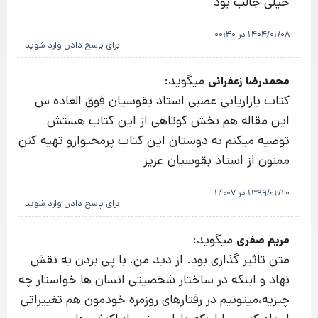
خیلی جالب بود
1404/01/08 در 00:40
برای پاسخ دادن وارد شوید
میگوید:
محمدرضا زعفرانی
کتاب بازاریابی عصبی استاد بقوسیان فوق العاده س
این مقاله هم بخش کوتاهی از این کتاب هستش
توصیه میکنم به دوستان این کتاب پرمحتوارو تهیه کنن
ممنون از استاد بقوسیان عزیز
1399/02/20 در 14:07
برای پاسخ دادن وارد شوید
میگوید:
مریم صفری
متن تاثیر گذاری بود. از دید من، با پی بردن به نقش
نهاد و اینکه در ساختار شخصیتی انسان ها خواستار چه
چیزیه،میتونیم در رفتارهای روزمره خودمون هم تغییراتی