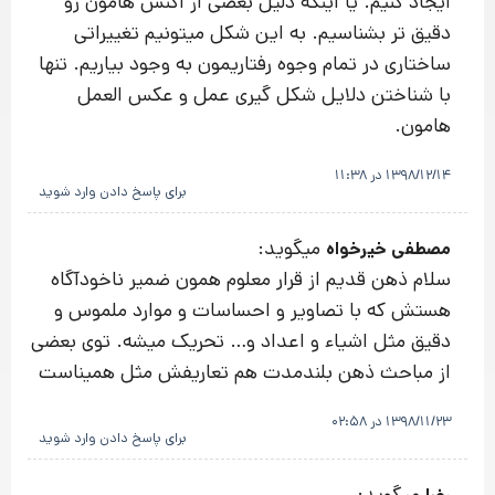
ایجاد کنیم. یا اینکه دلیل بعضی از اکنش هامون رو
دقیق تر بشناسیم. به این شکل میتونیم تغییراتی
ساختاری در تمام وجوه رفتاریمون به وجود بیاریم. تنها
با شناختن دلایل شکل گیری عمل و عکس العمل
هامون.
1398/12/14 در 11:38
برای پاسخ دادن وارد شوید
میگوید:
مصطفی خیرخواه
سلام ذهن قدیم از قرار معلوم همون ضمیر ناخودآگاه
هستش که با تصاویر و احساسات و موارد ملموس و
دقیق مثل اشیاء و اعداد و… تحریک میشه. توی بعضی
از مباحث ذهن بلندمدت هم تعاریفش مثل همیناست
1398/11/23 در 02:58
برای پاسخ دادن وارد شوید
میگوید: