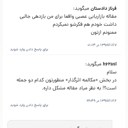
میگوید:
فرناز دادستان
مقاله بازاریابی عصبی واقعا برای من بازدهی جالبی
داشت خودم هم فکرشو نمیکردم
ممنونم ازتون
1398/11/17 در 01:14
برای پاسخ دادن وارد شوید
میگوید:
h62asl
سلام
در بخش «مکالمه اثرگذار» منظورتون کدام دو جمله
است؟! به نظر میاد مقاله مشکل داره.
1398/11/16 در 22:49
برای پاسخ دادن وارد شوید