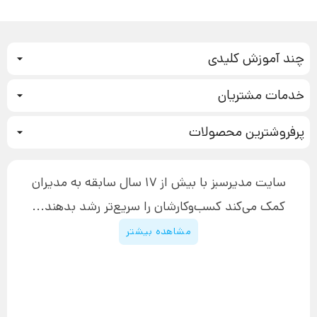
چند آموزش کلیدی
کمپین فروش
خدمات مشتریان
بازاریابی عصبی
نحوه ثبت سفارش
سیستم سازی
پرفروشترین محصولات
آموزش دسترسی به دانلود فایل‌ها
تبلیغ نویسی
دوره جدید سیستم سازی
نحوه دانلود محصولات محافظت‌شده
بازاریابی تلفنی
۱۹,۹۰۰,۰۰۰ تومان
نحوه ارسال محصولات پستی
افزایش عملکرد
سایت مدیرسبز با بیش از 17 سال سابقه به مدیران
پیگیری سفارش
چگونه کتاب بنویسیم
کمک می‌کند کسب‌و‌کارشان را سریع‌تر رشد بدهند...
پشتیبانی
دوره اینستاگرام
قوانین و مقررات سایت
مشاهده بیشتر