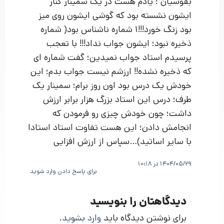
بقوسیان ؛ یادم هست در یک سمینار کنار
ایشون نشسته بود که گوشی ایشون روی میز
بود زنگ خورد!!!1 شماره ناشناس بود( شماره
ذخیره نبود؛ ایشون جواب نداد!!! با تعجب
پرسیدم استاد جواب نمیدین؛ گفت شماره ای
که ذخیره نشده!! ارزشم نیست جواب بدم؛ این
خودش یک درس بود اون روز برام؛ سمینار یک
طرف؛ درس این استاد بزرگ هزار برابر ارزش
داشت؛ چون خودش چیزی رو فرمودن که
انجامش دادن؛ این هست تفاوت استاد استادا
با سایر اساتید)…سپاس از ارزش افزایی
1404/05/29 در 10:18
برای پاسخ دادن وارد شوید
دیدگاهتان را بنویسید
برای نوشتن دیدگاه باید
وارد بشوید
.