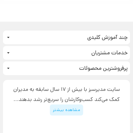
چند آموزش کلیدی
کمپین فروش
خدمات مشتریان
بازاریابی عصبی
نحوه ثبت سفارش
سیستم سازی
پرفروشترین محصولات
آموزش دسترسی به دانلود فایل‌ها
تبلیغ نویسی
دوره جدید سیستم سازی
نحوه دانلود محصولات محافظت‌شده
بازاریابی تلفنی
۱۹,۹۰۰,۰۰۰ تومان
نحوه ارسال محصولات پستی
افزایش عملکرد
سایت مدیرسبز با بیش از 17 سال سابقه به مدیران
پیگیری سفارش
چگونه کتاب بنویسیم
کمک می‌کند کسب‌و‌کارشان را سریع‌تر رشد بدهند...
پشتیبانی
دوره اینستاگرام
قوانین و مقررات سایت
مشاهده بیشتر