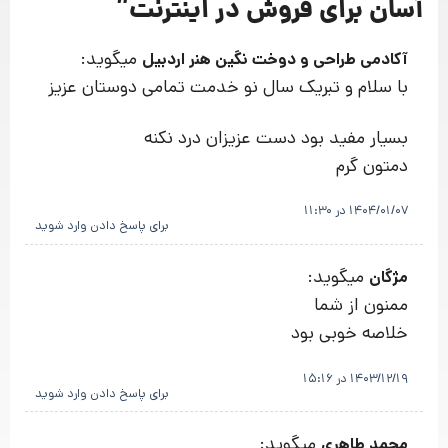
آسان برای فروش در اینترنت
”
میگوید:
آکادمی طراحی و دوخت نگین هنر اردبیل
با سلام و تبریک سال نو خدمت تمامی دوستان عزیز
بسیار مفید بود دست عزیزان درد نکنه
دمتون گرم
1404/01/07 در 11:30
برای پاسخ دادن وارد شوید
میگوید:
مژگان
ممنون از شما
خلاصه خوبی بود
1403/12/19 در 15:16
برای پاسخ دادن وارد شوید
میگوید:
محمد طاهری