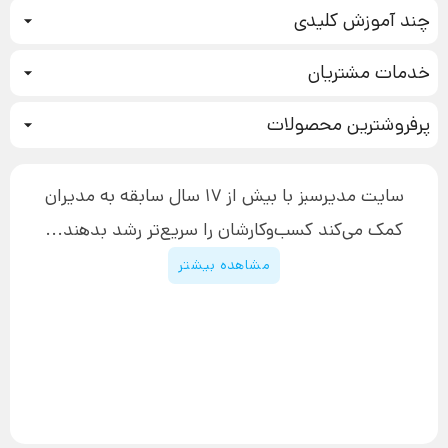
چند آموزش کلیدی
کمپین فروش
خدمات مشتریان
بازاریابی عصبی
نحوه ثبت سفارش
سیستم سازی
پرفروشترین محصولات
آموزش دسترسی به دانلود فایل‌ها
تبلیغ نویسی
دوره جدید سیستم سازی
نحوه دانلود محصولات محافظت‌شده
بازاریابی تلفنی
۱۹,۹۰۰,۰۰۰ تومان
نحوه ارسال محصولات پستی
افزایش عملکرد
سایت مدیرسبز با بیش از 17 سال سابقه به مدیران
پیگیری سفارش
چگونه کتاب بنویسیم
کمک می‌کند کسب‌و‌کارشان را سریع‌تر رشد بدهند...
پشتیبانی
دوره اینستاگرام
قوانین و مقررات سایت
مشاهده بیشتر