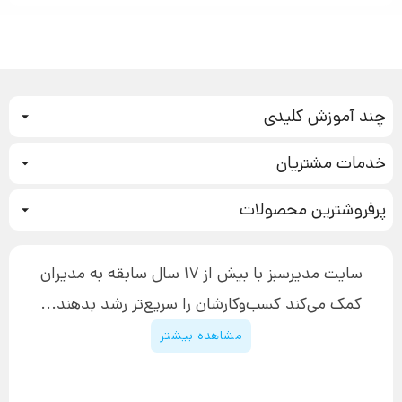
چند آموزش کلیدی
کمپین فروش
خدمات مشتریان
بازاریابی عصبی
نحوه ثبت سفارش
سیستم سازی
پرفروشترین محصولات
آموزش دسترسی به دانلود فایل‌ها
تبلیغ نویسی
دوره جدید سیستم سازی
نحوه دانلود محصولات محافظت‌شده
بازاریابی تلفنی
۱۹,۹۰۰,۰۰۰ تومان
نحوه ارسال محصولات پستی
افزایش عملکرد
سایت مدیرسبز با بیش از 17 سال سابقه به مدیران
پیگیری سفارش
چگونه کتاب بنویسیم
کمک می‌کند کسب‌و‌کارشان را سریع‌تر رشد بدهند...
پشتیبانی
دوره اینستاگرام
قوانین و مقررات سایت
مشاهده بیشتر