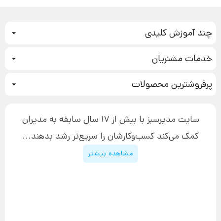
چند آموزش کلیدی
کمپین فروش
خدمات مشتریان
بازاریابی عصبی
نحوه ثبت سفارش
سیستم سازی
پرفروشترین محصولات
آموزش دسترسی به دانلود فایل‌ها
تبلیغ نویسی
دوره جدید سیستم سازی
نحوه دانلود محصولات محافظت‌شده
بازاریابی تلفنی
۱۹,۹۰۰,۰۰۰ تومان
نحوه ارسال محصولات پستی
افزایش عملکرد
سایت مدیرسبز با بیش از 17 سال سابقه به مدیران
پیگیری سفارش
چگونه کتاب بنویسیم
کمک می‌کند کسب‌و‌کارشان را سریع‌تر رشد بدهند...
پشتیبانی
دوره اینستاگرام
قوانین و مقررات سایت
مشاهده بیشتر