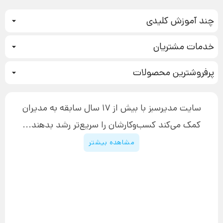
چند آموزش کلیدی
کمپین فروش
خدمات مشتریان
بازاریابی عصبی
نحوه ثبت سفارش
سیستم سازی
پرفروشترین محصولات
آموزش دسترسی به دانلود فایل‌ها
تبلیغ نویسی
دوره جدید سیستم سازی
نحوه دانلود محصولات محافظت‌شده
بازاریابی تلفنی
۱۹,۹۰۰,۰۰۰ تومان
نحوه ارسال محصولات پستی
افزایش عملکرد
سایت مدیرسبز با بیش از 17 سال سابقه به مدیران
پیگیری سفارش
چگونه کتاب بنویسیم
کمک می‌کند کسب‌و‌کارشان را سریع‌تر رشد بدهند...
پشتیبانی
دوره اینستاگرام
قوانین و مقررات سایت
مشاهده بیشتر