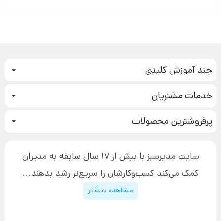
چند آموزش کلیدی
کمپین فروش
خدمات مشتریان
بازاریابی عصبی
نحوه ثبت سفارش
سیستم سازی
پرفروشترین محصولات
آموزش دسترسی به دانلود فایل‌ها
تبلیغ نویسی
دوره جدید سیستم سازی
نحوه دانلود محصولات محافظت‌شده
بازاریابی تلفنی
۱۹,۹۰۰,۰۰۰ تومان
نحوه ارسال محصولات پستی
افزایش عملکرد
سایت مدیرسبز با بیش از 17 سال سابقه به مدیران
پیگیری سفارش
چگونه کتاب بنویسیم
کمک می‌کند کسب‌و‌کارشان را سریع‌تر رشد بدهند...
پشتیبانی
دوره اینستاگرام
قوانین و مقررات سایت
مشاهده بیشتر