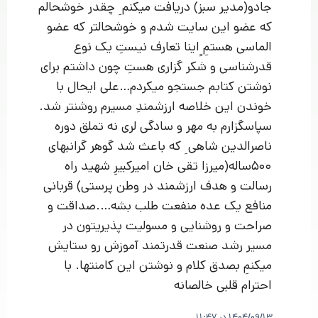
جادو(مدیر سبز) دریافت میکنم ِ چقدر خوشحالم
که عضو این سایت شدم و خوشحالتر که عضو
الماسی هستمِ ِِاینا تعارف نیستِ یک نوع
قدرشناسی و شکر گزاری هستِ چون داشتم برای
نوشتن کتابم جستجو میکردم…علی ایحال با
خوندن این خلاصه ارزشمندِ مسیرم روشنتر شد.
سپاسگزارم به مهر و سادگی لری نه تملق دوره
ناصرالدین شاهی ِ که باعث شد گوهر گرانبهای
500ساله(میرزا تقی خان امیرکبیرِ شهید راه
رسالت و هدف ارزشمند در وطن پرستی) قربانی
منافع یک عده منفعت طلب بشه….صداقت و
صراحت و روشنایی و مسولیت پذیریتون در
مسیر رشد صنعت قدرتمند آموزش رو ستایش
میکنمِ بصدق کلام و نوشتن این کامنتها. با
احترام قلبی خالصانه
1404/09/13 در 11:47