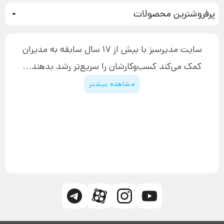
نحوه ثبت سفارش
سیستم سازی
پرفروشترین محصولات
آموزش دسترسی به دانلود فایل‌ها
تبلیغ نویسی
دوره جدید سیستم سازی
نحوه دانلود محصولات محافظت‌شده
بازاریابی تلفنی
۱۹,۹۰۰,۰۰۰ تومان
نحوه ارسال محصولات پستی
افزایش عملکرد
سایت مدیرسبز با بیش از 17 سال سابقه به مدیران
پیگیری سفارش
چگونه کتاب بنویسیم
کمک می‌کند کسب‌و‌کارشان را سریع‌تر رشد بدهند...
پشتیبانی
دوره اینستاگرام
قوانین و مقررات سایت
مشاهده بیشتر