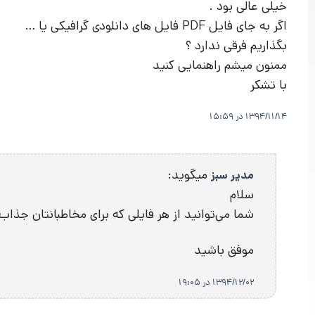
خیلی عالی بود .
اگر به جای فایل PDF فایل های دانلودی گرافیکی یا …
بگذاریم فرقی ندارد ؟
ممنون میشم راهنمایی کنید
با تشکر
1394/11/14 در 15:59
میگوید:
مدیر سبز
سلام
شما می‌توانید از هر فایلی که برای مخاطبانتان جذاب
موفق باشید
1394/12/02 در 19:05