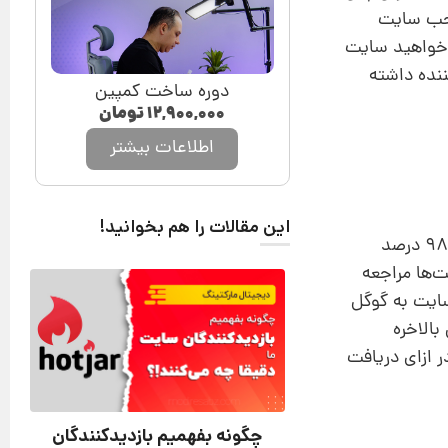
صاحب سایت
ی‌خواهید سایت
ننده داشته
دوره ساخت کمپین
۱۲,۹۰۰,۰۰۰
تومان
اطلاعات بیشتر
این مقالات را هم بخوانید!
معروف‌ترین موتورهای جستجو گوگل، یاهو و … هستند. البته تعداد این سایت‌ها به چند صد عدد می‌رسد ولی 98 درصد
سایت‌ها مراجعه
سایت به گوگل
وگل بالاخره
ر ازای دریافت
چگونه بفهمیم بازدیدکنندگان