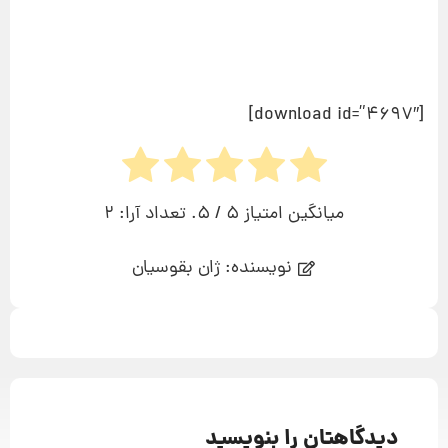
[download id=”4697″]
میانگین امتیاز
5
/ 5. تعداد آرا:
2
نویسنده: ژان بقوسیان
دیدگاهتان را بنویسید