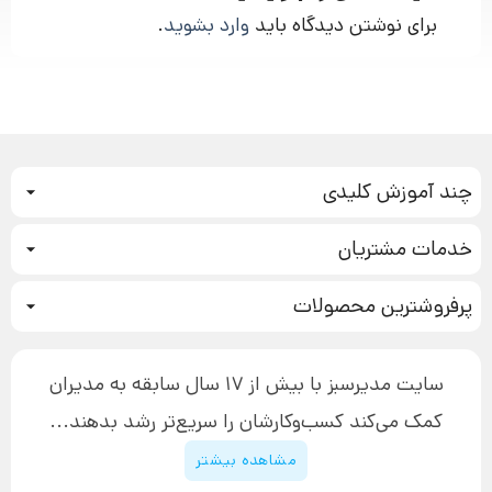
برای نوشتن دیدگاه باید
وارد بشوید
.
چند آموزش کلیدی
کمپین فروش
خدمات مشتریان
بازاریابی عصبی
نحوه ثبت سفارش
سیستم سازی
پرفروشترین محصولات
آموزش دسترسی به دانلود فایل‌ها
تبلیغ نویسی
دوره جدید سیستم سازی
نحوه دانلود محصولات محافظت‌شده
بازاریابی تلفنی
۱۹,۹۰۰,۰۰۰ تومان
نحوه ارسال محصولات پستی
افزایش عملکرد
سایت مدیرسبز با بیش از 17 سال سابقه به مدیران
پیگیری سفارش
چگونه کتاب بنویسیم
کمک می‌کند کسب‌و‌کارشان را سریع‌تر رشد بدهند...
پشتیبانی
دوره اینستاگرام
قوانین و مقررات سایت
مشاهده بیشتر